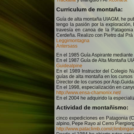
Curriculum de montaña:
Guía de alta montaña UIAGM, he publi
tengo la pasión por la exploración,
travesía en canoa de la Patagonia 
Cerdeña. Realizo con Pietro dal Prà 
Leggimontagna
Antersass
En el 1985 Guía Aspirante mediante 
En el 1987 Guía de Alta Montaña UIA
Guidealpine
En el 1989 Instructor del Colegio N
guías de alta montaña en los cursos
Director de los cursos por Asp.Guida
En el 1998, especialización en cany
http://www.ensa-chamonix.net/
En el 2004 he adquirido la especiali
Actividad de montañismo:
cinco expediciones en Patagonia (Co
alpino, Pepe Rayo al Cerro Piergiorg
http://www.pataclimb.com/climbingar