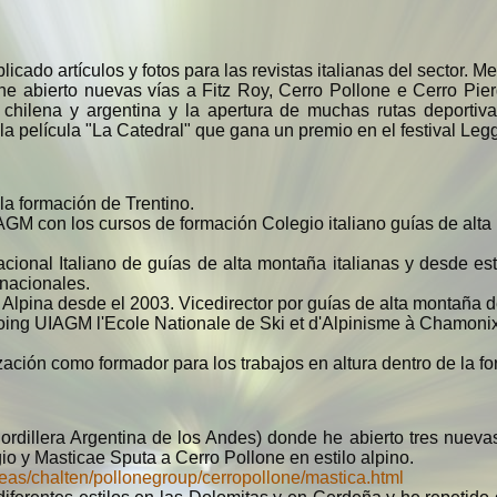
cado artículos y fotos para las revistas italianas del sector. 
 he abierto nuevas vías a Fitz Roy, Cerro Pollone e Cerro Pie
chilena y argentina y la apertura de muchas rutas deportiv
la película "La Catedral" que gana un premio en el festival Le
la formación de Trentino.
GM con los cursos de formación Colegio italiano guías de alta
acional Italiano de guías de alta montaña italianas y desde est
 nacionales.
 Alpina desde el 2003. Vicedirector por guías de alta montaña 
oing UIAGM l'Ecole Nationale de Ski et d'Alpinisme à Chamonix
zación como formador para los trabajos en altura dentro de la 
rdillera Argentina de los Andes) donde he abierto tres nuevas
io y Masticae Sputa a Cerro Pollone en estilo alpino.
eas/chalten/pollonegroup/cerropollone/mastica.html