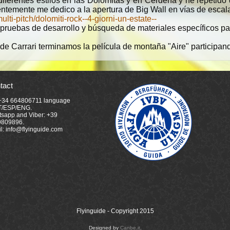
diferentes estilos en las Dolomitas y en Cerdeña y he repetido 
ientemente me dedico a la apertura de Big Wall en vías de escala
lti-pitch/dolomiti-rock--4-giorni-un-estate--
pruebas de desarrollo y búsqueda de materiales específicos par
de Carrari terminamos la película de montaña "Aire" participand
tact
 +34 664806711 language
T/ESP/ENG.
sapp and Viber: +39
9809896.
l: info@flyinguide.com
Flyinguide - Copyright 2015
Designed by
Canbe.it
.