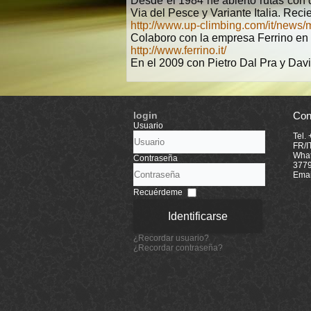
Desde el 1984 he abierto rutas con 
Via del Pesce y Variante Italia. Rec
http://www.up-climbing.com/it/news/mu
Colaboro con la empresa Ferrino en 
http://www.ferrino.it/
En el 2009 con Pietro Dal Pra y Davi
login
Con
Usuario
Tel.
FR/I
What
Contraseña
377
Emai
Recuérdeme
Identificarse
¿Recordar usuario?
¿Recordar contraseña?