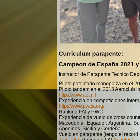
Curriculum parapente:
Campeon de España 2021 y 
Instructor de Parapente Tecnico De
Piloto patentado monoplaza en el 200
Piloto tandem en el 2013 Aeroclub Ita
http://www.aeci.it
Experiencia en competiciones inter
http://www.pwca.org/
Ranking FAI y PWC.
Experiencia de vuelo de cross count
Macedonia, Equador, Argentina, Sud
Apeninos, Sicilia y Cerdeña.
Vuelo en parapente (tengo el récord
Trackalia
y triángulo FAI
Xcontest