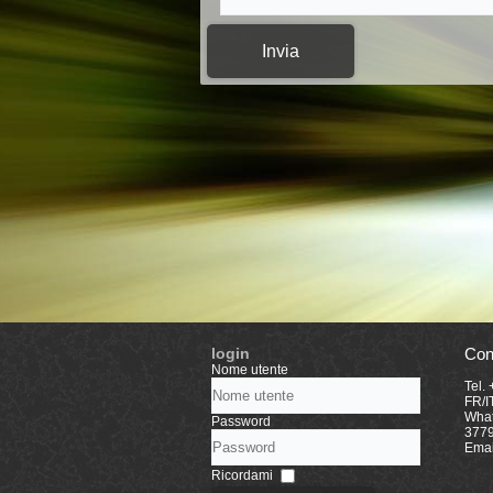
Invia
login
Con
Nome utente
Tel.
FR/I
What
Password
377
Emai
Ricordami