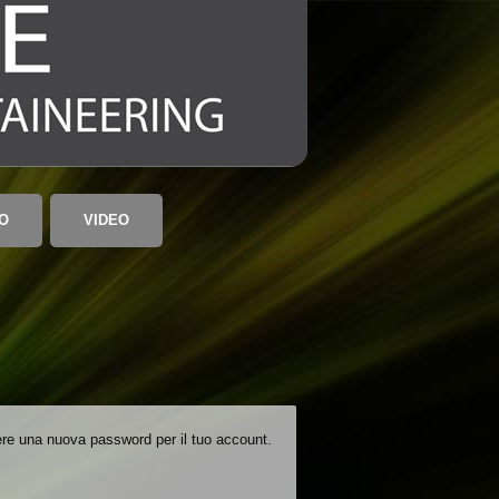
O
VIDEO
gliere una nuova password per il tuo account.