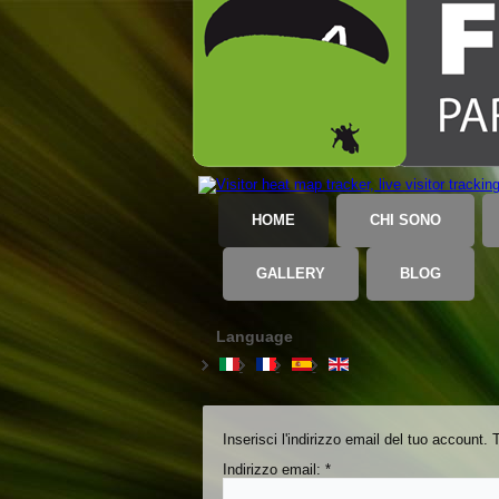
HOME
CHI SONO
GALLERY
BLOG
Language
Inserisci l'indirizzo email del tuo account.
Indirizzo email:
*