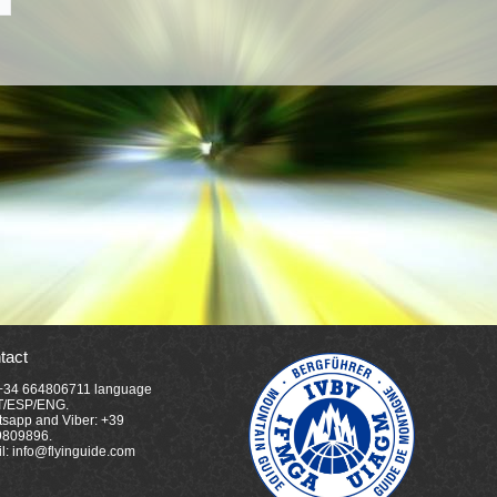
tact
 +34 664806711 language
T/ESP/ENG.
sapp and Viber: +39
9809896.
l: info@flyinguide.com